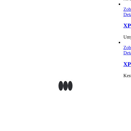
Zob
Det
XP
Umý
Zob
Det
XP
Ker