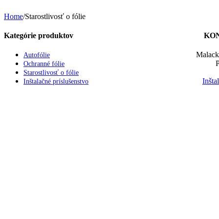
Home
/
Starostlivosť o fólie
Kategórie produktov
KO
Malack
Autofólie
P
Ochranné fólie
Starostlivosť o fólie
Inšt
Inštalačné príslušenstvo