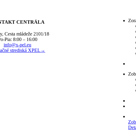
Zor
NTAKT CENTRÁLA
y, Cesta mládeže 2101/18
o-Pia: 8:00 – 16:00
info@x-pel.eu
alačné strediská XPEL→
Zob
Zob
Det