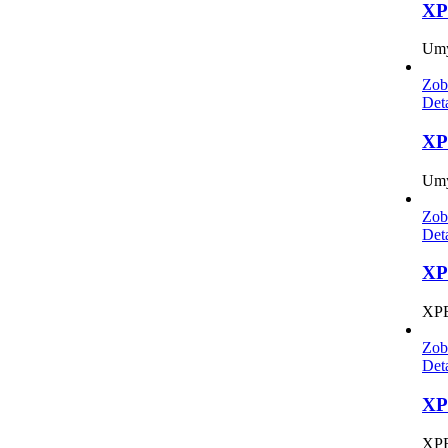
XP
Umý
Zob
Det
XP
Umý
Zob
Det
XP
XPE
Zob
Det
XP
XPE