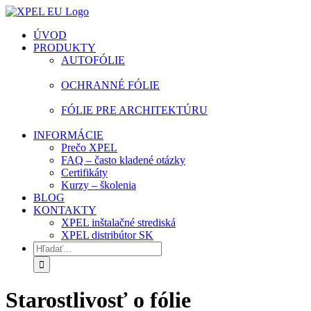
Skip
facebook
instagram
youtube
to
ÚVOD
content
PRODUKTY
AUTOFÓLIE
OCHRANNÉ FÓLIE
FÓLIE PRE ARCHITEKTÚRU
INFORMÁCIE
Prečo XPEL
FAQ – často kladené otázky
Certifikáty
Kurzy – školenia
BLOG
KONTAKTY
XPEL inštalačné strediská
XPEL distribútor SK
Hľadať:
Starostlivosť o fólie