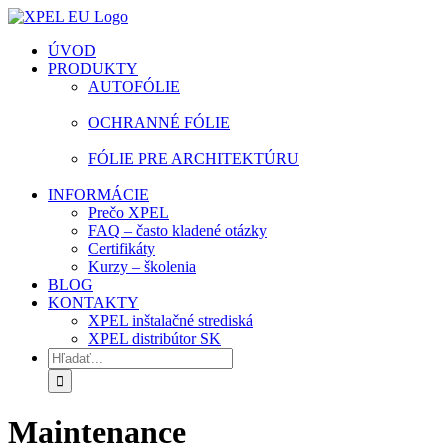
Skip
facebook
instagram
youtube
to
ÚVOD
content
PRODUKTY
AUTOFÓLIE
OCHRANNÉ FÓLIE
FÓLIE PRE ARCHITEKTÚRU
INFORMÁCIE
Prečo XPEL
FAQ – často kladené otázky
Certifikáty
Kurzy – školenia
BLOG
KONTAKTY
XPEL inštalačné strediská
XPEL distribútor SK
Hľadať:
Maintenance