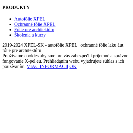
PRODUKTY
Autofólie XPEL
Ochranné fólie XPEL
Fólie pre architektúru
Školenia a kurzy
2019-2024 XPEL-SK - autofólie XPEL | ochranné fólie laku áut |
fólie pre architektúru
Používame cookies aby sme pre vás zabezpečili príjemné a správne
fungovanie X-pel.eu. Prehliadaním webu vyjadrujete súhlas s ich
používaním.
VIAC INFORMÁCIÍ
OK