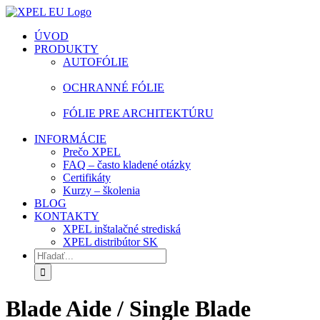
Skip
facebook
instagram
youtube
to
ÚVOD
content
PRODUKTY
AUTOFÓLIE
OCHRANNÉ FÓLIE
FÓLIE PRE ARCHITEKTÚRU
INFORMÁCIE
Prečo XPEL
FAQ – často kladené otázky
Certifikáty
Kurzy – školenia
BLOG
KONTAKTY
XPEL inštalačné strediská
XPEL distribútor SK
Hľadať:
Blade Aide / Single Blade