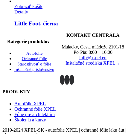
Zobraziť košík
Detaily
Little Foot, čierna
KONTAKT CENTRÁLA
Kategórie produktov
Malacky, Cesta mládeže 2101/18
Po-Pia: 8:00 – 16:00
Autofólie
info@x-pel.eu
Ochranné fólie
Inštalačné strediská XPEL→
Starostlivosť o fólie
Inštalačné príslušenstvo
PRODUKTY
Autofólie XPEL
Ochranné fólie XPEL
Fólie pre architektúru
Školenia a kurzy
2019-2024 XPEL-SK - autofólie XPEL | ochranné fólie laku áut |