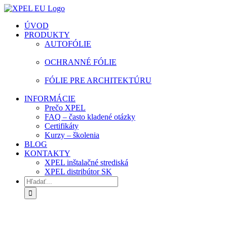
Skip
facebook
instagram
youtube
to
ÚVOD
content
PRODUKTY
AUTOFÓLIE
OCHRANNÉ FÓLIE
FÓLIE PRE ARCHITEKTÚRU
INFORMÁCIE
Prečo XPEL
FAQ – často kladené otázky
Certifikáty
Kurzy – školenia
BLOG
KONTAKTY
XPEL inštalačné strediská
XPEL distribútor SK
Hľadať: