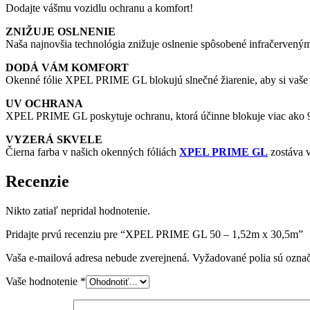
Dodajte vášmu vozidlu ochranu a komfort!
ZNIŽUJE OSLNENIE
Naša najnovšia technológia znižuje oslnenie spôsobené infračerveným
DODÁ VÁM KOMFORT
Okenné fólie XPEL PRIME GL blokujú slnečné žiarenie, aby si vaše vo
UV OCHRANA
XPEL PRIME GL poskytuje ochranu, ktorá účinne blokuje viac ako 99
VYZERÁ SKVELE
Čierna farba v našich okenných fóliách
XPEL PRIME GL
zostáva v
Recenzie
Nikto zatiaľ nepridal hodnotenie.
Pridajte prvú recenziu pre “XPEL PRIME GL 50 – 1,52m x 30,5m”
Vaša e-mailová adresa nebude zverejnená.
Vyžadované polia sú ozna
Vaše hodnotenie
*