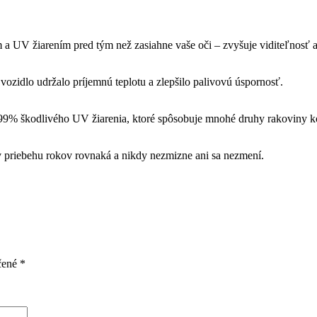
 a UV žiarením pred tým než zasiahne vaše oči – zvyšuje viditeľnosť a
zidlo udržalo príjemnú teplotu a zlepšilo palivovú úspornosť.
% škodlivého UV žiarenia, ktoré spôsobuje mnohé druhy rakoviny kož
 priebehu rokov rovnaká a nikdy nezmizne ani sa nezmení.
čené
*