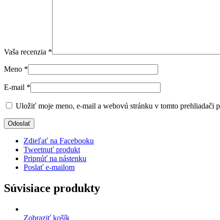
Vaša recenzia
*
Meno
*
E-mail
*
Uložiť moje meno, e-mail a webovú stránku v tomto prehliadači 
Zdieľať na Facebooku
Tweetnuť produkt
Pripnúť na nástenku
Poslať e-mailom
Súvisiace produkty
Zobraziť košík