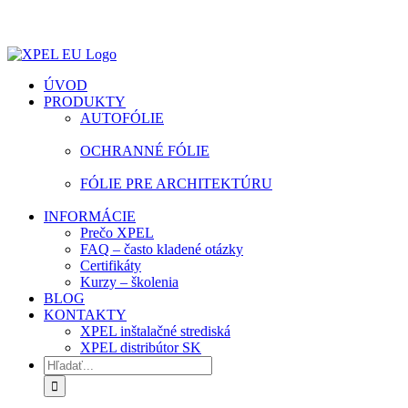
ÚVOD
PRODUKTY
AUTOFÓLIE
OCHRANNÉ FÓLIE
FÓLIE PRE ARCHITEKTÚRU
INFORMÁCIE
Prečo XPEL
FAQ – často kladené otázky
Certifikáty
Kurzy – školenia
BLOG
KONTAKTY
XPEL inštalačné strediská
XPEL distribútor SK
Hľadať: