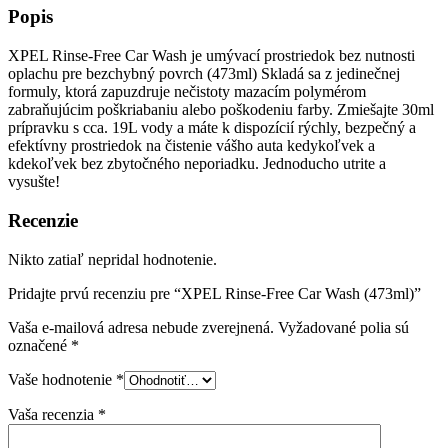
Popis
XPEL Rinse-Free Car Wash je umývací prostriedok bez nutnosti
oplachu pre bezchybný povrch (473ml) Skladá sa z jedinečnej
formuly, ktorá zapuzdruje nečistoty mazacím polymérom
zabraňujúcim poškriabaniu alebo poškodeniu farby. Zmiešajte 30ml
prípravku s cca. 19L vody a máte k dispozícií rýchly, bezpečný a
efektívny prostriedok na čistenie vášho auta kedykoľvek a
kdekoľvek bez zbytočného neporiadku. Jednoducho utrite a
vysušte!
Recenzie
Nikto zatiaľ nepridal hodnotenie.
Pridajte prvú recenziu pre “XPEL Rinse-Free Car Wash (473ml)”
Vaša e-mailová adresa nebude zverejnená.
Vyžadované polia sú
označené
*
Vaše hodnotenie
*
Vaša recenzia
*