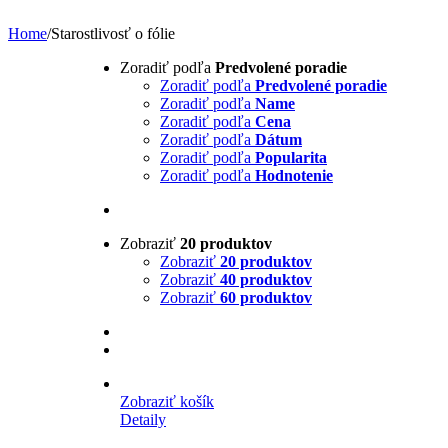
Home
/
Starostlivosť o fólie
Zoradiť podľa
Predvolené poradie
Zoradiť podľa
Predvolené poradie
Zoradiť podľa
Name
Zoradiť podľa
Cena
Zoradiť podľa
Dátum
Zoradiť podľa
Popularita
Zoradiť podľa
Hodnotenie
Zobraziť
20 produktov
Zobraziť
20 produktov
Zobraziť
40 produktov
Zobraziť
60 produktov
Zobraziť košík
Detaily