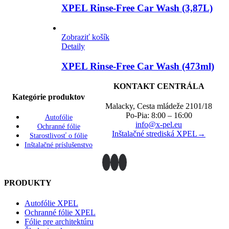
XPEL Rinse-Free Car Wash (3,87L)
Zobraziť košík
Detaily
XPEL Rinse-Free Car Wash (473ml)
KONTAKT CENTRÁLA
Kategórie produktov
Malacky, Cesta mládeže 2101/18
Po-Pia: 8:00 – 16:00
Autofólie
info@x-pel.eu
Ochranné fólie
Inštalačné strediská XPEL→
Starostlivosť o fólie
Inštalačné príslušenstvo
PRODUKTY
Autofólie XPEL
Ochranné fólie XPEL
Fólie pre architektúru