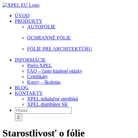
Skip
facebook
instagram
youtube
to
ÚVOD
content
PRODUKTY
AUTOFÓLIE
OCHRANNÉ FÓLIE
FÓLIE PRE ARCHITEKTÚRU
INFORMÁCIE
Prečo XPEL
FAQ – často kladené otázky
Certifikáty
Kurzy – školenia
BLOG
KONTAKTY
XPEL inštalačné strediská
XPEL distribútor SK
Hľadať:
Starostlivosť o fólie