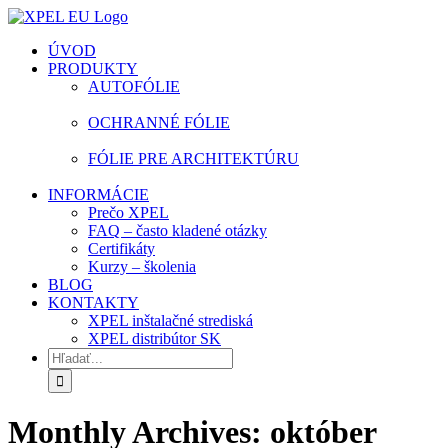
Skip
facebook
instagram
youtube
to
ÚVOD
content
PRODUKTY
AUTOFÓLIE
OCHRANNÉ FÓLIE
FÓLIE PRE ARCHITEKTÚRU
INFORMÁCIE
Prečo XPEL
FAQ – často kladené otázky
Certifikáty
Kurzy – školenia
BLOG
KONTAKTY
XPEL inštalačné strediská
XPEL distribútor SK
Hľadať:
Monthly Archives:
október