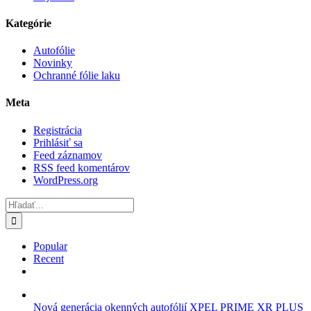
Kategórie
Autofólie
Novinky
Ochranné fólie laku
Meta
Registrácia
Prihlásiť sa
Feed záznamov
RSS feed komentárov
WordPress.org
Hľadať:
Popular
Recent
Comments
Nová generácia okenných autofólií XPEL PRIME XR PLUS