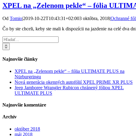
XPEL na „Zelenom pekle“ – fólia ULTI
Od
Tomio
|
2019-10-22T10:43:31+02:00
3 októbra, 2018
|
Ochranné fól
Čo by ste chceli, keby ste mali k dispozícii na jazdenie na celé dva dni
Hľadať:
Najnovšie články
XPEL na „Zelenom pekle“ – fólia ULTIMATE PLUS na
Nürburgringu
Nová generácia okenných autofólií XPEL PRIME XR PLUS
Jeep Jamboree Wrangler Rubicon chránený fóliou XPEL
ULTIMATE PLUS
Najnovšie komentáre
Archív
október 2018
máj 2018