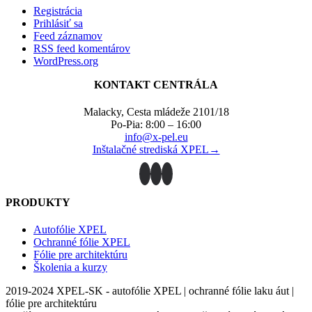
Registrácia
Prihlásiť sa
Feed záznamov
RSS feed komentárov
WordPress.org
KONTAKT CENTRÁLA
Malacky, Cesta mládeže 2101/18
Po-Pia: 8:00 – 16:00
info@x-pel.eu
Inštalačné strediská XPEL→
PRODUKTY
Autofólie XPEL
Ochranné fólie XPEL
Fólie pre architektúru
Školenia a kurzy
2019-2024 XPEL-SK - autofólie XPEL | ochranné fólie laku áut |
fólie pre architektúru