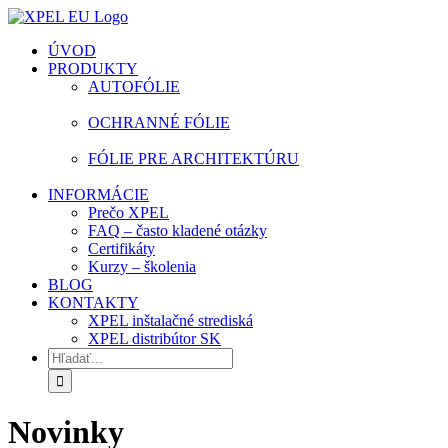
Skip
facebook
instagram
youtube
to
ÚVOD
content
PRODUKTY
AUTOFÓLIE
OCHRANNÉ FÓLIE
FÓLIE PRE ARCHITEKTÚRU
INFORMÁCIE
Prečo XPEL
FAQ – často kladené otázky
Certifikáty
Kurzy – školenia
BLOG
KONTAKTY
XPEL inštalačné strediská
XPEL distribútor SK
Hľadať:
Novinky