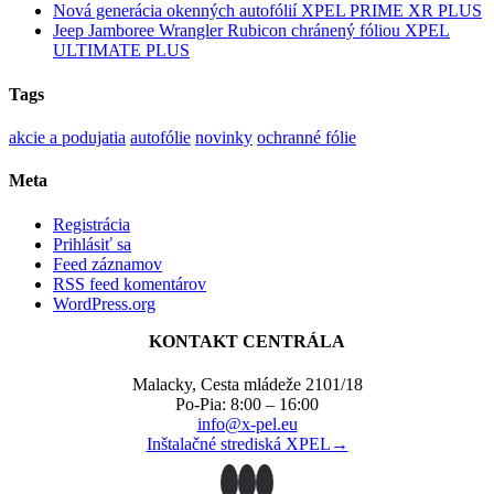
Nová generácia okenných autofólií XPEL PRIME XR PLUS
Jeep Jamboree Wrangler Rubicon chránený fóliou XPEL
ULTIMATE PLUS
Tags
akcie a podujatia
autofólie
novinky
ochranné fólie
Meta
Registrácia
Prihlásiť sa
Feed záznamov
RSS feed komentárov
WordPress.org
KONTAKT CENTRÁLA
Malacky, Cesta mládeže 2101/18
Po-Pia: 8:00 – 16:00
info@x-pel.eu
Inštalačné strediská XPEL→